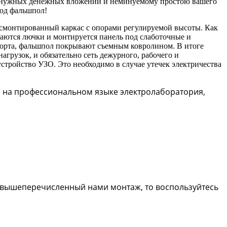
, ненужных денежных вложений и неминуемому простою вашего
под фальшпол!
е смонтированный каркас с опорами регулируемой высоты. Как
аются лючки и монтируется панель под слаботочные и
мфорта, фальшпол покрывают съемным ковролином. В итоге
агрузок, и обязательно сеть дежурного, рабочего и
устройство УЗО. Это необходимо в случае утечек электричества
и на профессиональном языке электролаборатория,
и вышеперечисленный нами монтаж, то воспользуйтесь