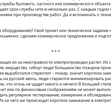
к службы бытового, частного или коммерческого объекта
щает срок службы сети в несколько раз. С каждым годом
яем при производстве работ. Да и вспоминать о технике
а оборудования)? Свой проект или техническое задание
письменно, сделаем коммерческое предложение и подго
* * *
ающих из-за неисправности электропроводки растет. Из
ия, имущество, гибнут люди! Большинство пожаров прои
же выработался стереотип – пожар, значит короткое зам
ясь на русский авось, люди стараются минимизировать 
, что огонь не щадит никого и нечего! В большей степ
хочет или по финансовым соображениям не может выпол
дить регулярное тестирование, измерение и обследован
 Из-за чего же происходит короткое замыкание в элект