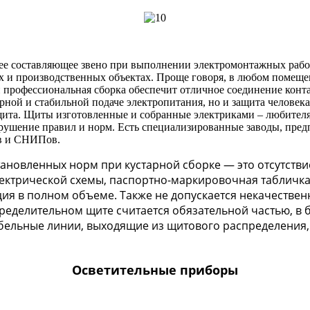
е составляющее звено при выполнении электромонтажных работ.
ых и производственных объектах. Проще говоря, в любом помещен
 профессиональная сборка обеспечит отличное соединение конта
ерной и стабильной подаче электропитания, но и защита челове
щита. Щиты изготовленные и собранные электриками – любител
арушение правил и норм. Есть специализированные заводы, пре
ов и СНИПов.
новленных норм при кустарной сборке — это отсутстви
ектрической схемы, паспортно-маркировочная табличка 
ия в полном объеме. Также не допускается некачествен
ределительном щите считается обязательной частью, в 
абельные линии, выходящие из щитового распределени
Осветительные приборы