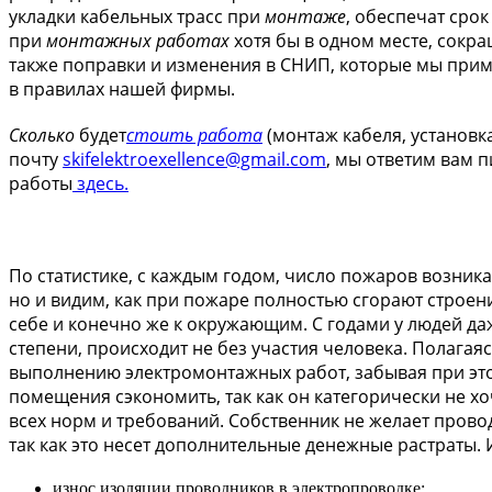
укладки кабельных трасс при
монтаже
, обеспечат сро
при
монтажных работах
хотя бы в одном месте, сокра
также поправки и изменения в СНИП, которые мы примен
в правилах нашей фирмы.
Сколько
будет
стоить работа
(монтаж кабеля, установк
почту
skifelektroexellence@gmail.com
, мы ответим вам 
работы
здесь.
По статистике, с каждым годом, число пожаров возник
но и видим, как при пожаре полностью сгорают строен
себе и конечно же к окружающим. С годами у людей да
степени, происходит не без участия человека. Полага
выполнению электромонтажных работ, забывая при этом
помещения сэкономить, так как он категорически не 
всех норм и требований. Собственник не желает прово
так как это несет дополнительные денежные растраты.
износ изоляции проводников в электропроводке;