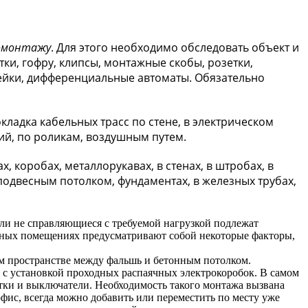
ромонтажу
. Для этого необходимо обследовать объект и
ки, гофру, клипсы, монтажные скобы, розетки,
рейки, дифференциальные автоматы. Обязательно
адка кабельных трасс по стене, в электрическом
ний, по роликам, воздушным путем.
 коробах, металлорукавах, в стенах, в штробах, в
подвесным потолком, фундаментах, в железных трубах,
или не справляющиеся с требуемой нагрузкой подлежат
сных помещениях предусматривают собой некоторые факторы,
ом пространстве между фальшь и бетонным потолком.
 с установкой проходных распаячных электрокоробок. В самом
тки и выключатели. Необходимость такого монтажа вызвана
офис, всегда можно добавить или переместить по месту уже