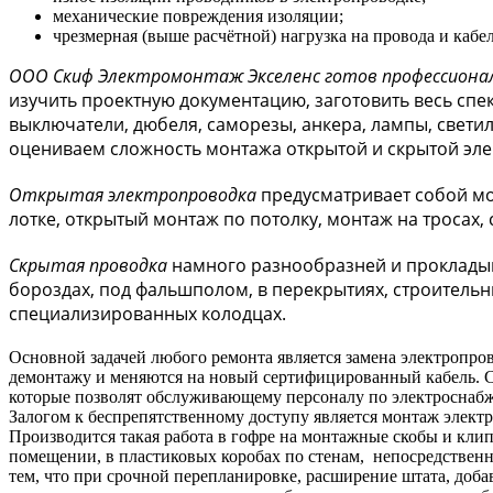
механические повреждения изоляции;
чрезмерная (выше расчётной) нагрузка на провода и кабел
ООО Скиф Электромонтаж Экселенс готов профессионал
изучить проектную документацию, заготовить весь спек
выключатели, дюбеля, саморезы, анкера, лампы, свети
оцениваем сложность монтажа открытой и скрытой эле
Открытая электропроводка
предусматривает собой мо
лотке, открытый монтаж по потолку, монтаж на тросах,
Скрытая проводка
намного разнообразней и прокладывае
бороздах, под фальшполом, в перекрытиях, строительны
специализированных колодцах.
Основной задачей любого ремонта является замена электропро
демонтажу и меняются на новый сертифицированный кабель. 
которые позволят обслуживающему персоналу по электроснабж
Залогом к беспрепятственному доступу является монтаж элект
Производится такая работа в гофре на монтажные скобы и кли
помещении, в пластиковых коробах по стенам, непосредственн
тем, что при срочной перепланировке, расширение штата, доба