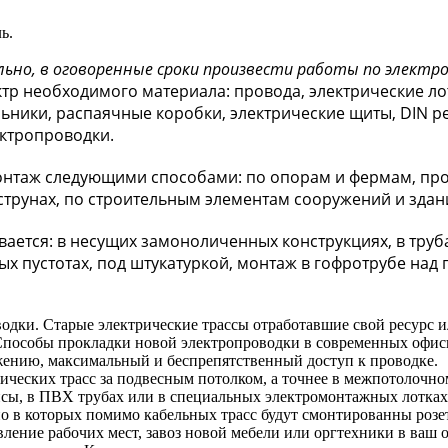
ь.
ьно, в оговоренные сроки произвести работы по элект
тр необходимого материала: провода, электрические лот
льники, распаячные коробки, электрические щиты, DIN 
ктропроводки.
нтаж следующими способами: по опорам и фермам, прокл
 струнах, по строительным элементам сооружений и зда
тся: в несущих замоноличенных конструкциях, в трубах,
х пустотах, под штукатуркой, монтаж в гофротрубе над 
водки. Старые электрические трассы отработавшие свой ресурс 
Способы прокладки новой электропроводки в современных офи
ению, максимальный и беспрепятственный доступ к проводке.
рических трасс за подвесным потолком, а точнее в межпотолочн
псы, в ПВХ трубах или в специальных электромонтажных лотках
о в которых помимо кабельных трасс будут смонтированны розе
вление рабочих мест, завоз новой мебели или оргтехники в ваш 