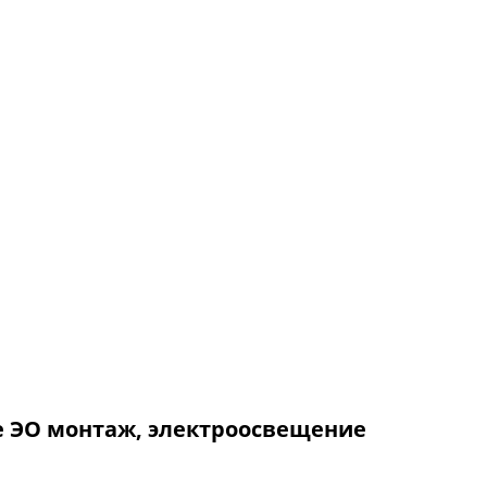
е
ЭО
монтаж, электроосвещение