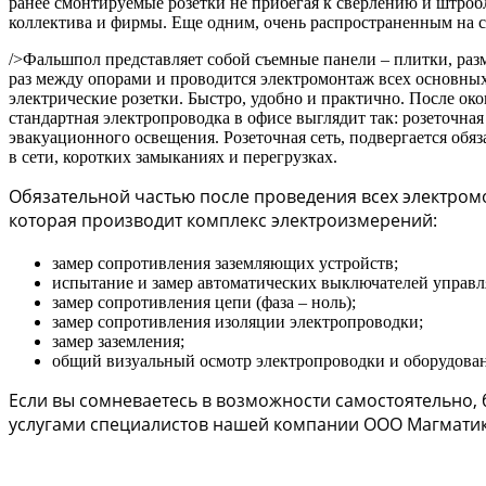
ранее смонтируемые розетки не прибегая к сверлению и штро
коллектива и фирмы. Еще одним, очень распространенным на с
/>Фальшпол представляет собой съемные панели – плитки, раз
раз между опорами и проводится электромонтаж всех основны
электрические розетки. Быстро, удобно и практично. После о
стандартная электропроводка в офисе выглядит так: розеточная
эвакуационного освещения. Розеточная сеть, подвергается обя
в сети, коротких замыканиях и перегрузках.
Обязательной частью после проведения всех электром
которая производит комплекс электроизмерений:
замер сопротивления заземляющих устройств;
испытание и замер автоматических выключателей управ
замер сопротивления цепи (фаза – ноль);
замер сопротивления изоляции электропроводки;
замер заземления;
общий визуальный осмотр электропроводки и оборудовани
Если вы сомневаетесь в возможности самостоятельно,
услугами специалистов нашей компании ООО Магматик