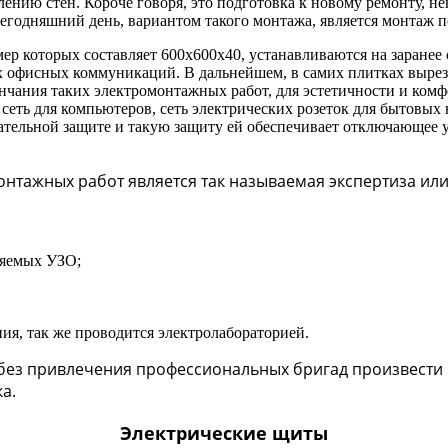
блению стен. Короче говоря, это подготовка к новому ремонту
егодняшний день, вариантом такого монтажа, является монтаж 
мер которых составляет 600х600х40, устанавливаются на заране
х офисных коммуникаций. В дальнейшем, в самих плитках вырез
кончания таких электромонтажных работ, для эстетичности и ко
 сеть для компьютеров, сеть электрических розеток для бытовых н
зательной защите и такую защиту ей обеспечивает отключающее 
онтажных работ является так называемая экспертиза ил
ляемых УЗО;
я, так же проводится электролабораторией.
 без привлечения профессиональных бригад произвест
а.
Электрические щиты