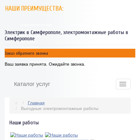
НАШИ ПРЕИМУЩЕСТВА:
бесплатная
консультация и
просчет
электромонтаж
бесплатный
квартир от 15
демонтаж
Электрик в Симферополе, электромонтажные работы в
000 тысяч
Симферополе
до 3 лет
гарантии
Заказ обратного звонка
ОНЛАЙН ЗАЯВКА
Ваш заявка принята. Ожидайте звонка.
Каталог услуг
Toggle
navigatio
Главная
Выгодные электромонтажные работы
Наши работы